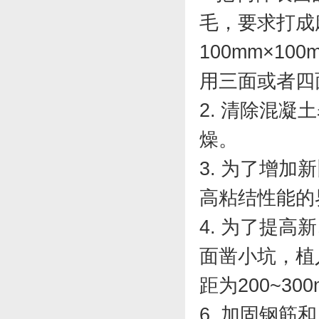
毛，要求打成
100mm×1
用三面或者四
2. 清除混
燥。
3. 为了增
高粘结性能的
4. 为了提
面凿小坑，植入
距为200~3
6. 加固钢