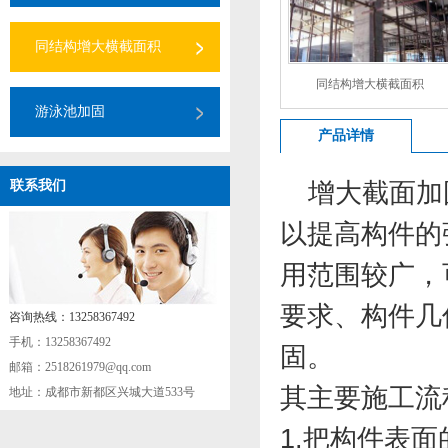
同结构增大横截面积
同结构增大横截面积
游泳池加固
产品详情
aa
增大截面加
联系我们
以提高构件的
用范围较广，
要求、构件几
咨询热线：13258367492
手机：13258367492
固
。
邮箱：2518261979@qq.com
其主要施工流
地址：成都市新都区兴城大道533号
1.把构件表