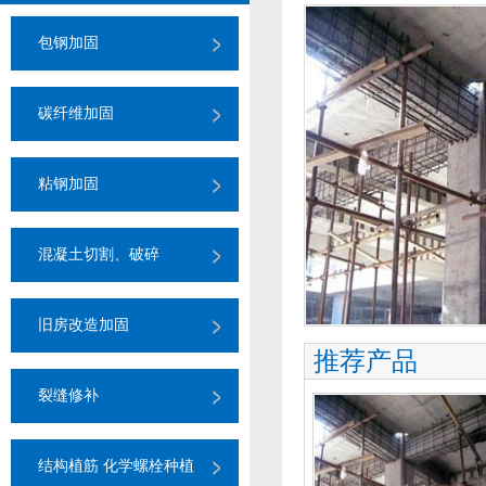
包钢加固
碳纤维加固
粘钢加固
混凝土切割、破碎
旧房改造加固
推荐产品
裂缝修补
结构植筋 化学螺栓种植